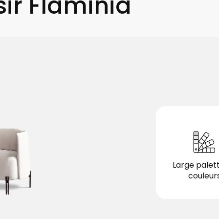
ir Flaminia
Large palet
couleur
optionnel