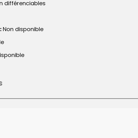
n ​différenciables
:
Non disponible
le
isponible
s