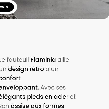
evis
Le fauteuil
Flaminia
allie
un
design rétro
à un
confort
enveloppant.
Avec ses
élégants pieds en acier
et
son
assise aux formes