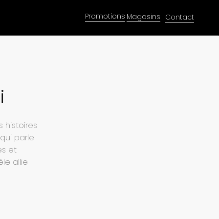
Promotions
Magasins
Contact
i
 histoires
qui parle
s et
e allie