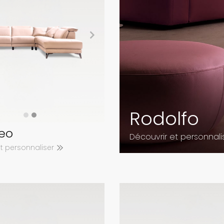
Rodolfo
eo
Découvrir et personnal
et personnaliser