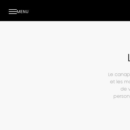
MENU
Le canapé
et les m
de 
person