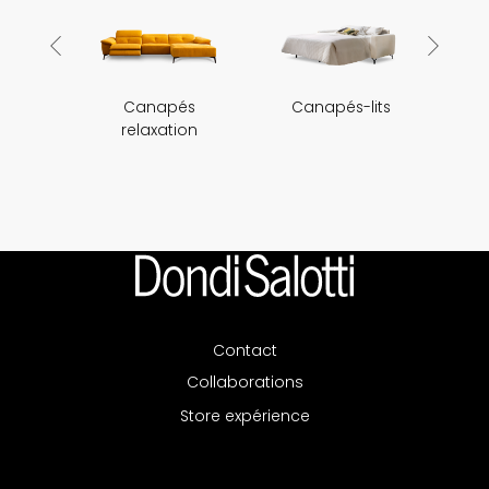
Canapés
Canapés-lits
relaxation
m
Contact
Collaborations
Store expérience