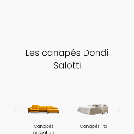
Les canapés Dondi
Salotti
Canapés
Canapés-lits
relaxation
m