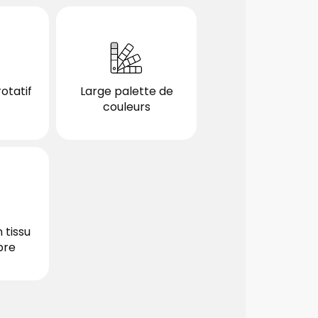
otatif
Large palette de
couleurs
optionnel
 tissu
bre