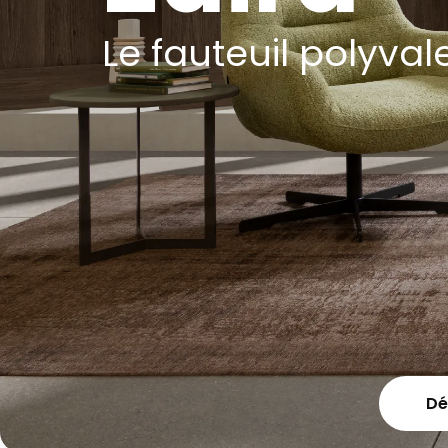
Le fauteuil polyval
Dé