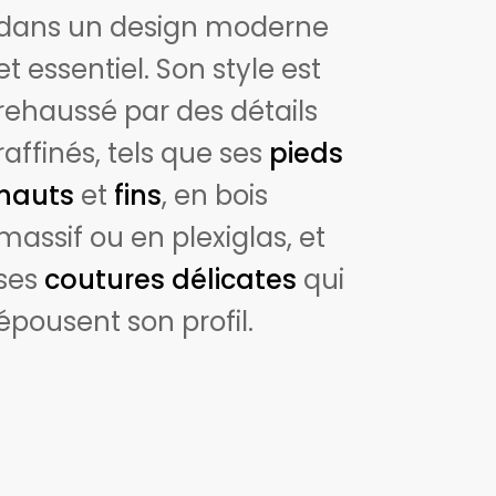
dans un design moderne
et essentiel. Son style est
rehaussé par des détails
raffinés, tels que ses
pieds
hauts
et
fins
, en bois
massif ou en plexiglas, et
ses
coutures délicates
qui
épousent son profil.