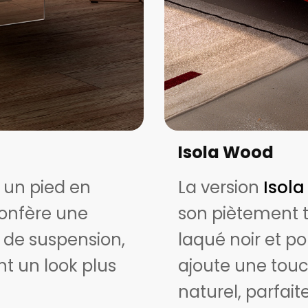
Isola Wood
 un pied en
La version
Isol
confère une
son piètement t
t de suspension,
laqué noir et po
nt un look plus
ajoute une touc
naturel, parfait