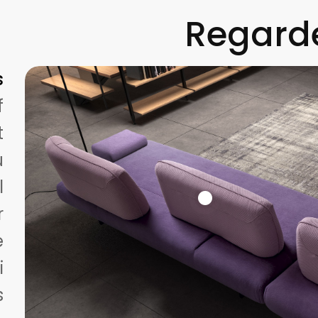
Regarde
s
f
t
u
l
r
e
i
s