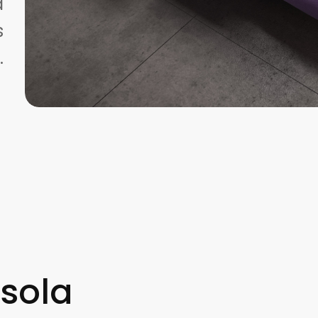
à
s
.
Isola