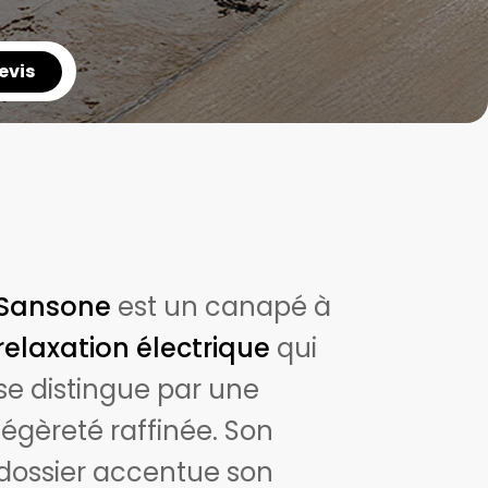
evis
Sansone
est un canapé à
relaxation électrique
qui
se distingue par une
légèreté raffinée. Son
dossier accentue son