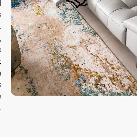
l
s
.
,
e
t
n
s
e
.