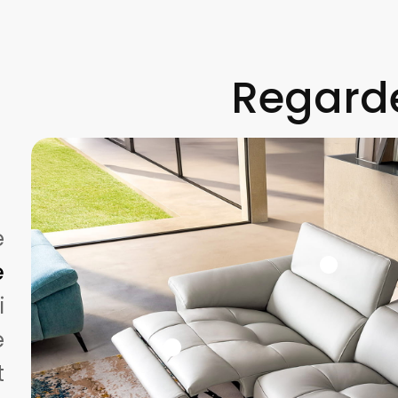
Regarde
é
e
i
e
t