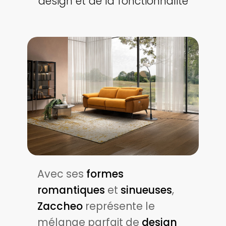
design et de la fonctionnalité
Avec ses
formes
romantiques
et
sinueuses
,
Zaccheo
représente le
mélange parfait de
design