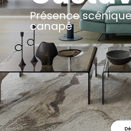
Présence scénique
canapé
Dé