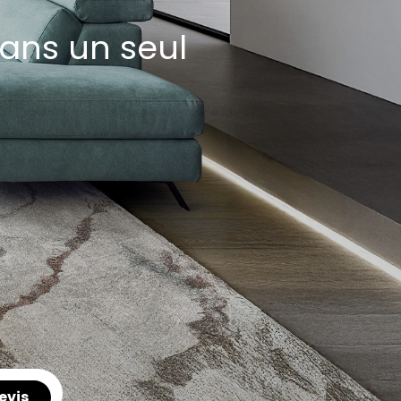
ans un seul
evis