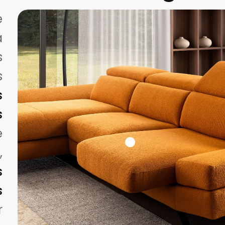
e
à
s
s
s
s
e
,
s
s
r