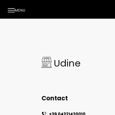
MENU
Udine
Contact
+39 04321420010